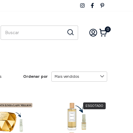
0
Ordenar por
s
ESGOTADO