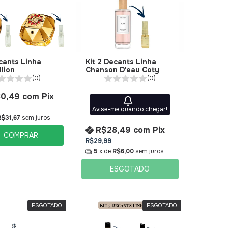
ecants Linha
Kit 2 Decants Linha
lion
Chanson D'eau Coty
(0)
(0)
80,49
com
Pix
Avise-me quando chegar!
R$31,67
sem juros
R$28,49
com
Pix
COMPRAR
R$29,99
5
x de
R$6,00
sem juros
ESGOTADO
ESGOTADO
ESGOTADO