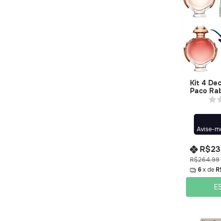
Kit 4 De
Paco Ra
Avise-m
R$23
R$264,99
6
x de
R
E