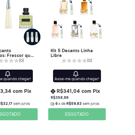
cants
Kit 5 Decants Linha
os: Frescor que
Libre
 em Março
(0)
(0)
me quando chegar!
Avise-me quando chegar!
83,34
com
Pix
R$341,04
com
Pix
R$358,99
R$32,17
sem juros
6
x de
R$59,83
sem juros
SGOTADO
ESGOTADO