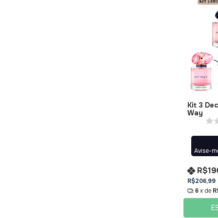
Kit 3 De
Way
Avise-m
R$19
R$206,99
6
x de
R
E