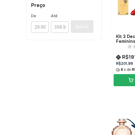
Preço
De
Até
Aplicar
Kit 3 De
Feminino
Gourmet
R$19
R$201,99
6
x de
R