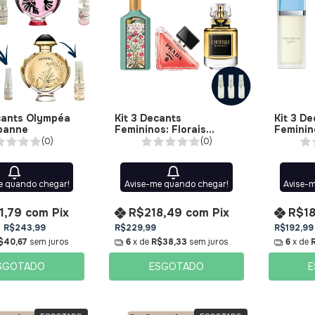
cants Olympéa
Kit 3 Decants
Kit 3 De
banne
Femininos: Florais
Feminin
Sofisticados de Março
Encanta
(0)
(0)
e quando chegar!
Avise-me quando chegar!
Avise-
1,79
com
Pix
R$218,49
com
Pix
R$1
R$243,99
R$229,99
R$192,99
$40,67
sem juros
6
x de
R$38,33
sem juros
6
x de
SGOTADO
ESGOTADO
E