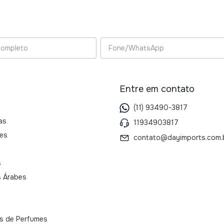
Entre em contato
(11) 93490-3817
as
11934903817
es
contato@dayimports.com.
s
 Árabes
as de Perfumes