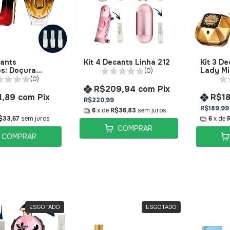
cants
Kit 4 Decants Linha 212
Kit 3 D
s: Doçura
Lady Mil
(0)
 de Março
(0)
R$209,94
com
Pix
1,89
com
Pix
R$1
R$220,99
R$189,99
6
x de
R$36,83
sem juros
$33,67
sem juros
6
x de
COMPRAR
COMPRAR
ESGOTADO
ESGOTADO