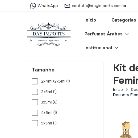
WhatsApp
contato@dayimports.com.br
Início
Categorias
Perfumes Árabes
Institucional
Kit 
Tamanho
Femi
2x4ml+2x5ml (1)
Início
Dec
2x5ml (1)
Decants Fem
3x5ml (6)
4x5ml (1)
5x5ml (1)