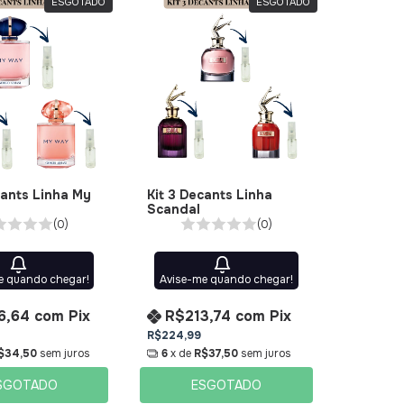
ESGOTADO
ESGOTADO
cants Linha My
Kit 3 Decants Linha
Scandal
(0)
(0)
e quando chegar!
Avise-me quando chegar!
6,64
com
Pix
R$213,74
com
Pix
R$224,99
$34,50
sem juros
6
x de
R$37,50
sem juros
SGOTADO
ESGOTADO