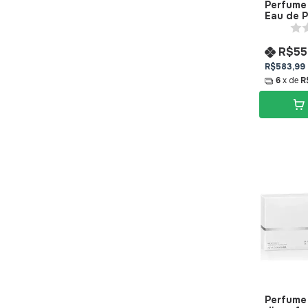
Perfume
Eau de 
Montbla
R$55
R$583,99
6
x de
R
Perfume