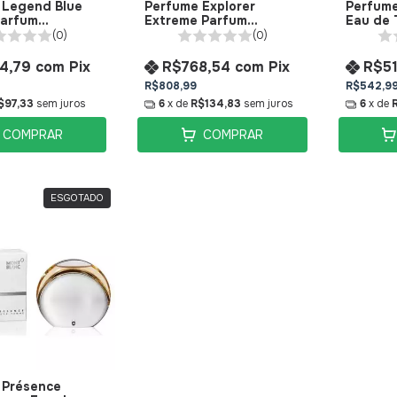
 Legend Blue
Perfume Explorer
Perfume
Parfum
Extreme Parfum
Eau de 
nc
Montblanc
Montbl
(0)
(0)
4,79
com
Pix
R$768,54
com
Pix
R$5
R$808,99
R$542,9
$97,33
sem juros
6
x de
R$134,83
sem juros
6
x de
COMPRAR
COMPRAR
ESGOTADO
 Présence