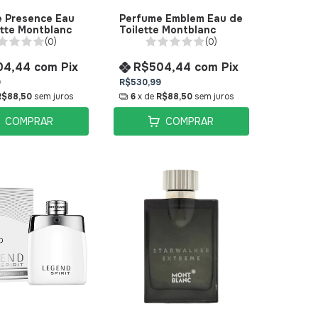
 Presence Eau
Perfume Emblem Eau de
ette Montblanc
Toilette Montblanc
(0)
(0)
04,44
com
Pix
R$504,44
com
Pix
9
R$530,99
R$88,50
sem juros
6
x de
R$88,50
sem juros
COMPRAR
COMPRAR