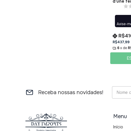
d'une f
Toilette
Avise-m
R$41
R$437,99
6
x de
R
E
Receba nossas novidades!
Menu
Início