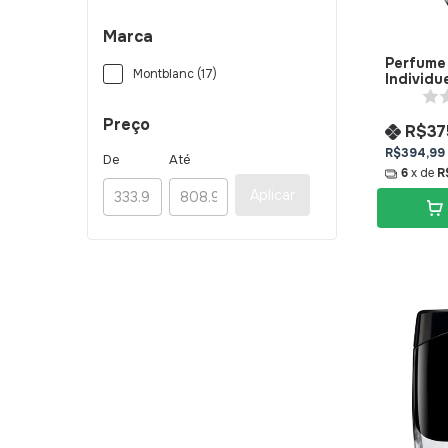
Marca
Perfume
Montblanc (17)
Individu
Toilette
Preço
R$37
R$394,99
De
Até
6
x de
R
Aplicar