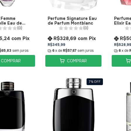
 Femme
Perfume Signature Eau
Perfume
elle Eau de
de Parfum Montblanc
Elixir E
 Montblanc
Montbl
(0)
(0)
5,24
com
Pix
R$328,69
com
Pix
R$5
R$345,99
R$528,9
$65,83
sem juros
6
x de
R$57,67
sem juros
6
x de
COMPRAR
COMPRAR
7
%
OFF