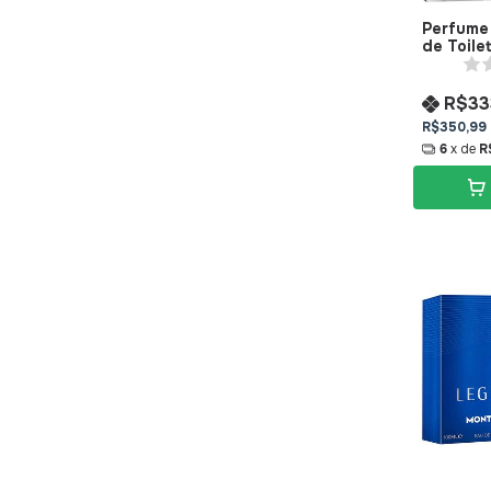
Perfume 
de Toile
R$33
R$350,99
6
x de
R