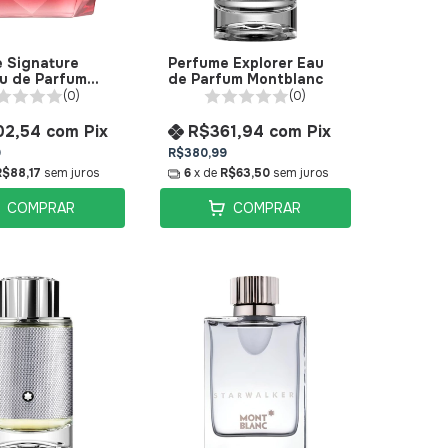
 Signature
Perfume Explorer Eau
au de Parfum
de Parfum Montblanc
anc
(0)
(0)
02,54
com
Pix
R$361,94
com
Pix
9
R$380,99
R$88,17
sem juros
6
x de
R$63,50
sem juros
COMPRAR
COMPRAR