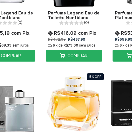
 Legend Eau de
Perfume Legend Eau de
Perfume
Montblanc
Toilette Montblanc
Platinu
Montbl
(0)
(0)
5,19
com
Pix
R$416,09
com
Pix
R$5
R$472,99
R$437,99
R$559,9
$69,33
sem juros
6
x de
R$73,00
sem juros
6
x de
COMPRAR
COMPRAR
5
%
OFF