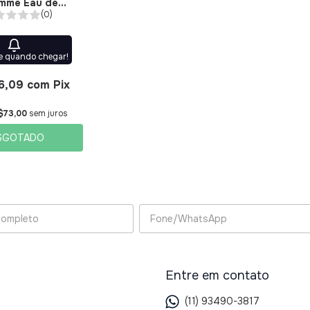
emme Eau de
 Montblanc
(0)
e quando chegar!
6,09
com
Pix
$73,00
sem juros
SGOTADO
Entre em contato
(11) 93490-3817