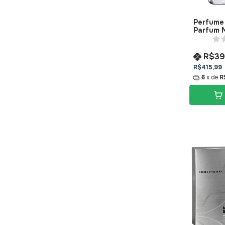
Perfume
Parfum 
R$39
R$415,99
6
x de
R