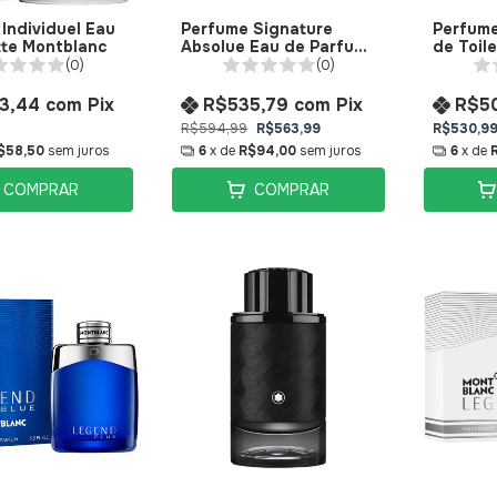
Individuel Eau
Perfume Signature
Perfume
tte Montblanc
Absolue Eau de Parfum
de Toil
Montblanc
(0)
(0)
3,44
com
Pix
R$535,79
com
Pix
R$5
R$594,99
R$563,99
R$530,9
$58,50
sem juros
6
x de
R$94,00
sem juros
6
x de
COMPRAR
COMPRAR