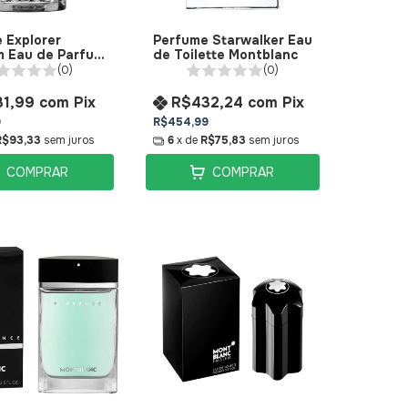
 Explorer
Perfume Starwalker Eau
m Eau de Parfum
de Toilette Montblanc
anc
(0)
(0)
31,99
com
Pix
R$432,24
com
Pix
9
R$454,99
R$93,33
sem juros
6
x de
R$75,83
sem juros
COMPRAR
COMPRAR