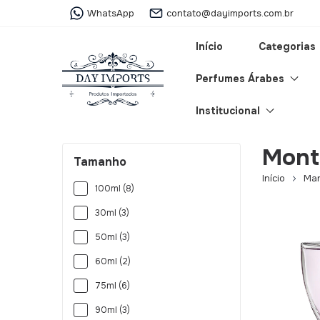
WhatsApp
contato@dayimports.com.br
Início
Categorias
Perfumes Árabes
Institucional
Mont
Tamanho
Início
Mar
100ml (8)
30ml (3)
50ml (3)
60ml (2)
75ml (6)
90ml (3)