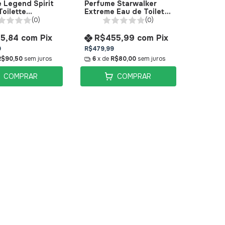
 Legend Spirit
Perfume Starwalker
Toilette
Extreme Eau de Toilette
anc
Montblanc
(0)
(0)
15,84
com
Pix
R$455,99
com
Pix
9
R$479,99
R$90,50
sem juros
6
x de
R$80,00
sem juros
COMPRAR
COMPRAR