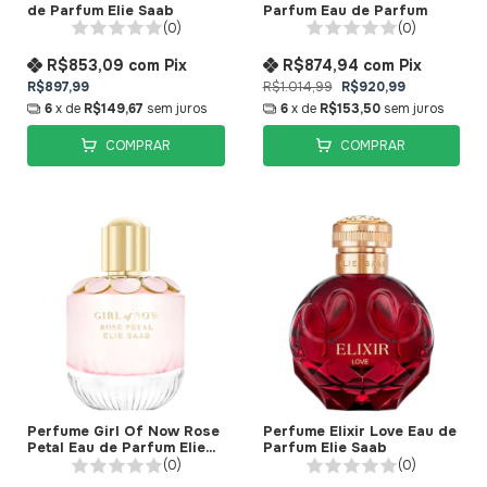
de Parfum Elie Saab
Parfum Eau de Parfum
(0)
(0)
R$853,09
com
Pix
R$874,94
com
Pix
R$897,99
R$1.014,99
R$920,99
6
x de
R$149,67
sem juros
6
x de
R$153,50
sem juros
COMPRAR
COMPRAR
Perfume Girl Of Now Rose
Perfume Elixir Love Eau de
Petal Eau de Parfum Elie
Parfum Elie Saab
Saab
(0)
(0)