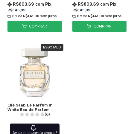
R$803,69
com
Pix
R$803,69
com
Pix
R$845,99
R$845,99
6
x de
R$141,00
sem juros
6
x de
R$141,00
sem juros
COMPRAR
COMPRAR
ESGOTADO
Elie Saab Le Parfum In
White Eau de Parfum
(0)
Avise-me quando chegar!