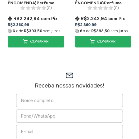
ENCOMENDA)Perfume
ENCOMENDA)Perfume
Bianco Latte Eau de
Shabby Chic Eau de
(0)
(0)
Parfum Giardini Di
Parfum Giardini Di
Toscana
Toscana
R$2.242,94
com
Pix
R$2.242,94
com
Pix
R$2.360,99
R$2.360,99
6
x de
R$393,50
sem juros
6
x de
R$393,50
sem juros
COMPRAR
COMPRAR
Receba nossas novidades!