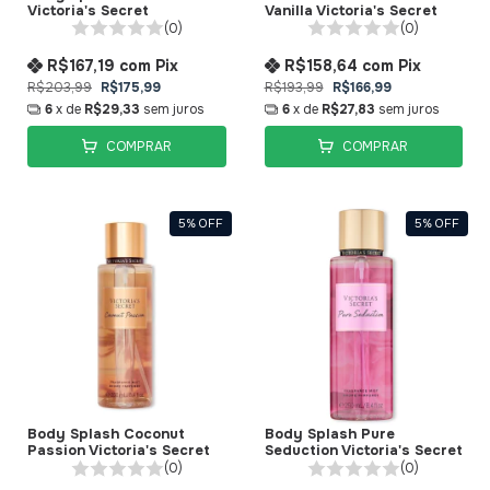
Victoria's Secret
Vanilla Victoria's Secret
(0)
(0)
R$167,19
com
Pix
R$158,64
com
Pix
R$203,99
R$175,99
R$193,99
R$166,99
6
x de
R$29,33
sem juros
6
x de
R$27,83
sem juros
COMPRAR
COMPRAR
5
%
OFF
5
%
OFF
Body Splash Coconut
Body Splash Pure
Passion Victoria's Secret
Seduction Victoria's Secret
(0)
(0)