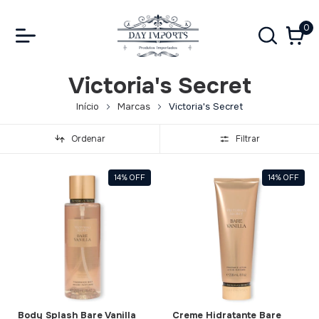
0
Victoria's Secret
Início
Marcas
Victoria's Secret
Ordenar
Filtrar
14
%
OFF
14
%
OFF
Body Splash Bare Vanilla
Creme Hidratante Bare