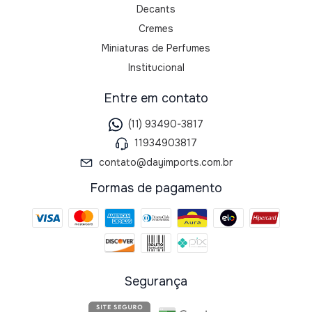
Decants
Cremes
Miniaturas de Perfumes
Institucional
Entre em contato
(11) 93490-3817
11934903817
contato@dayimports.com.br
Formas de pagamento
Segurança