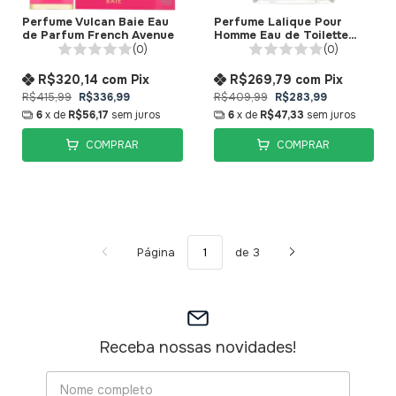
Perfume Vulcan Baie Eau
Perfume Lalique Pour
de Parfum French Avenue
Homme Eau de Toilette
Lalique
(0)
(0)
R$320,14
com
Pix
R$269,79
com
Pix
R$415,99
R$336,99
R$409,99
R$283,99
6
x de
R$56,17
sem juros
6
x de
R$47,33
sem juros
COMPRAR
COMPRAR
Página
de 3
Receba nossas novidades!