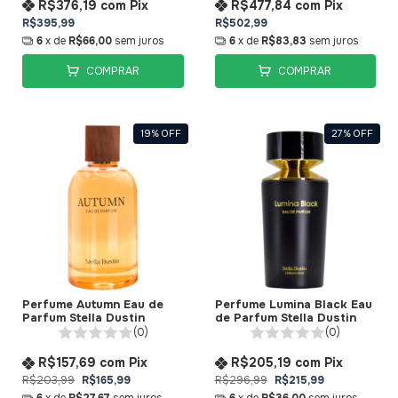
R$376,19
com
Pix
R$477,84
com
Pix
R$395,99
R$502,99
6
x de
R$66,00
sem juros
6
x de
R$83,83
sem juros
COMPRAR
COMPRAR
19
%
OFF
27
%
OFF
Perfume Autumn Eau de
Perfume Lumina Black Eau
Parfum Stella Dustin
de Parfum Stella Dustin
(0)
(0)
R$157,69
com
Pix
R$205,19
com
Pix
R$203,99
R$165,99
R$296,99
R$215,99