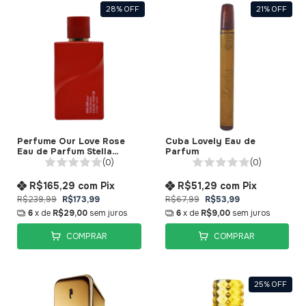
28
%
OFF
21
%
OFF
Perfume Our Love Rose
Cuba Lovely Eau de
Eau de Parfum Stella
Parfum
Dustin
(0)
(0)
R$165,29
com
Pix
R$51,29
com
Pix
R$239,99
R$173,99
R$67,99
R$53,99
6
x de
R$29,00
sem juros
6
x de
R$9,00
sem juros
COMPRAR
COMPRAR
25
%
OFF