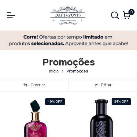
0
Promoções
Início
Promoções
Ordenar
Filtrar
49
%
OFF
34
%
OFF