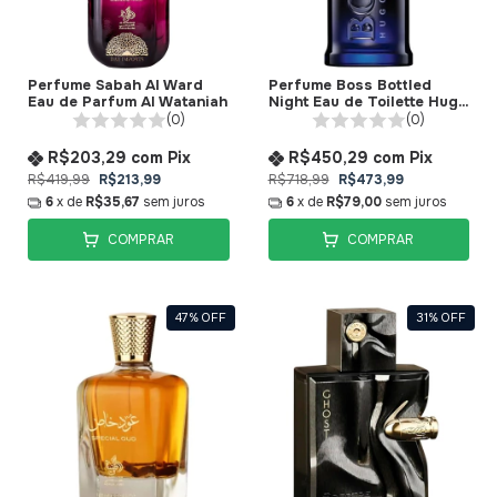
Perfume Sabah Al Ward
Perfume Boss Bottled
Eau de Parfum Al Wataniah
Night Eau de Toilette Hugo
Boss
(0)
(0)
R$203,29
com
Pix
R$450,29
com
Pix
R$419,99
R$213,99
R$718,99
R$473,99
6
x de
R$35,67
sem juros
6
x de
R$79,00
sem juros
COMPRAR
COMPRAR
47
%
OFF
31
%
OFF