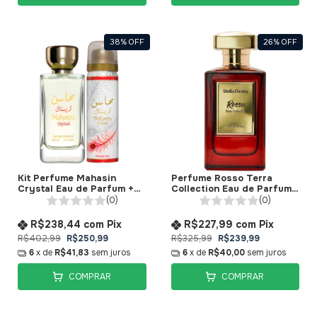
38
%
OFF
26
%
OFF
Kit Perfume Mahasin
Perfume Rosso Terra
Crystal Eau de Parfum +
Collection Eau de Parfum
Desodorante Lattafa
Stella Dustin
(0)
(0)
R$238,44
com
Pix
R$227,99
com
Pix
R$402,99
R$250,99
R$325,99
R$239,99
6
x de
R$41,83
sem juros
6
x de
R$40,00
sem juros
COMPRAR
COMPRAR