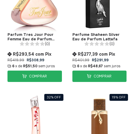
Parfum Tres Jour Pour
Perfume Shaheen Silver
Femme Eau de Parfum
Eau de Parfum Lattafa
Armaf
(0)
(0)
R$293,54
com
Pix
R$277,39
com
Pix
R$419,99
R$308,99
R$401,99
R$291,99
6
x de
R$51,50
sem juros
6
x de
R$48,67
sem juros
COMPRAR
COMPRAR
32
%
OFF
19
%
OFF