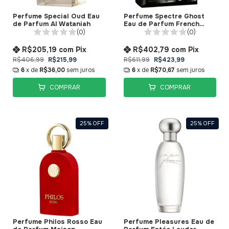
Perfume Special Oud Eau
Perfume Spectre Ghost
de Parfum Al Wataniah
Eau de Parfum French
Avenue
(0)
(0)
R$205,19
com
Pix
R$402,79
com
Pix
R$406,99
R$215,99
R$611,99
R$423,99
6
x de
R$36,00
sem juros
6
x de
R$70,67
sem juros
COMPRAR
COMPRAR
25
%
OFF
25
%
OFF
Perfume Philos Rosso Eau
Perfume Pleasures Eau de