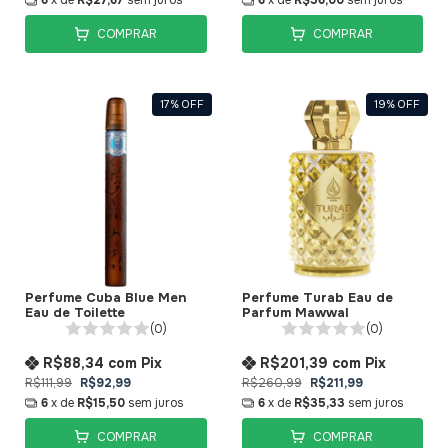
6
x de
R$27,67
sem juros
6
x de
R$36,00
sem juros
COMPRAR
COMPRAR
17
%
OFF
19
%
OFF
Perfume Cuba Blue Men
Perfume Turab Eau de
Eau de Toilette
Parfum Mawwal
(0)
(0)
R$88,34
com
Pix
R$201,39
com
Pix
R$111,99
R$92,99
R$260,99
R$211,99
6
x de
R$15,50
sem juros
6
x de
R$35,33
sem juros
COMPRAR
COMPRAR