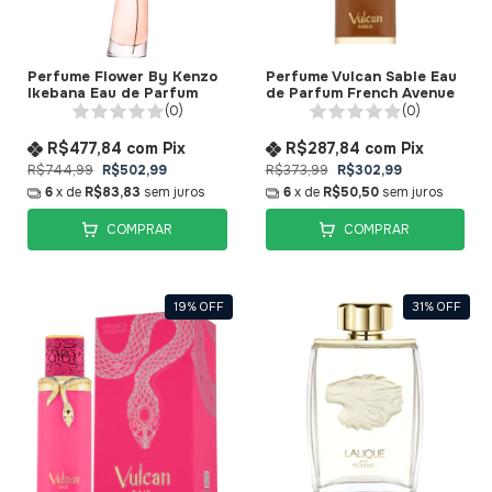
Perfume Flower By Kenzo
Perfume Vulcan Sable Eau
Ikebana Eau de Parfum
de Parfum French Avenue
(0)
(0)
R$477,84
com
Pix
R$287,84
com
Pix
R$744,99
R$502,99
R$373,99
R$302,99
6
x de
R$83,83
sem juros
6
x de
R$50,50
sem juros
COMPRAR
COMPRAR
19
%
OFF
31
%
OFF