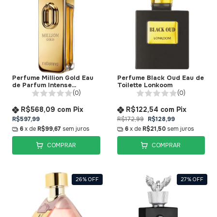
Perfume Million Gold Eau
Perfume Black Oud Eau de
de Parfum Intense
Toilette Lonkoom
Rabanne
(0)
(0)
R$568,09
com
Pix
R$122,54
com
Pix
R$597,99
R$172,99
R$128,99
6
x de
R$99,67
sem juros
6
x de
R$21,50
sem juros
COMPRAR
COMPRAR
26
%
OFF
27
%
OFF