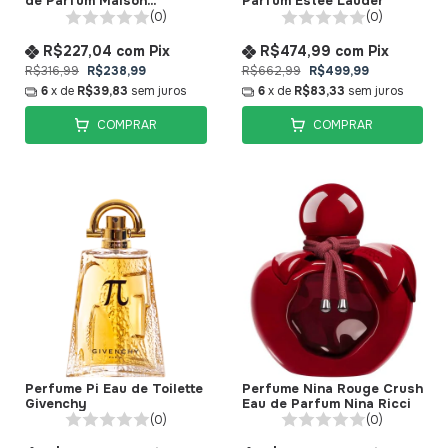
de Parfum Maison
Parfum Estée Lauder
Alhambra
(0)
(0)
R$227,04
com
Pix
R$474,99
com
Pix
R$316,99
R$238,99
R$662,99
R$499,99
6
x de
R$39,83
sem juros
6
x de
R$83,33
sem juros
COMPRAR
COMPRAR
Perfume Pi Eau de Toilette
Perfume Nina Rouge Crush
Givenchy
Eau de Parfum Nina Ricci
(0)
(0)