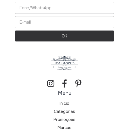
Menu
Início
Categorias
Promoções
Marcas