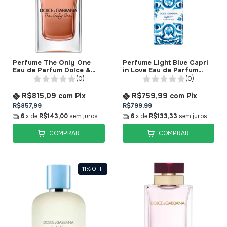
Perfume The Only One
Perfume Light Blue Capri
Eau de Parfum Dolce &
in Love Eau de Parfum
Gabbana
Dolce & Gabbanna
(0)
(0)
R$815,09
com
Pix
R$759,99
com
Pix
R$857,99
R$799,99
6
x de
R$143,00
sem juros
6
x de
R$133,33
sem juros
COMPRAR
COMPRAR
11
%
OFF