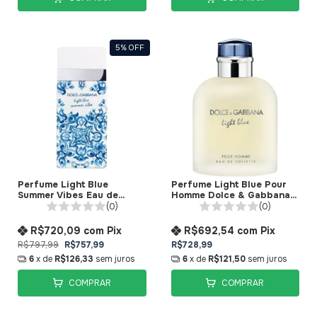
5
%
OFF
Perfume Light Blue
Perfume Light Blue Pour
Summer Vibes Eau de
Homme Dolce & Gabbana
Toilette Dolce & Gabbana
Eau de Toilette
(0)
(0)
R$720,09
com
Pix
R$692,54
com
Pix
R$797,99
R$757,99
R$728,99
6
x de
R$126,33
sem juros
6
x de
R$121,50
sem juros
COMPRAR
COMPRAR