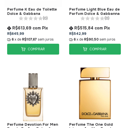
Perfume K Eau de Toilette
Perfume Light Blue Eau de
Dolce & Gabbana
Parfum Dolce & Gabbanna
(0)
(0)
R$613,69
com
Pix
R$515,84
com
Pix
R$645,99
R$542,99
6
x de
R$107,67
sem juros
6
x de
R$90,50
sem juros
COMPRAR
COMPRAR
Perfume Devotion For Men
Perfume The One Gold