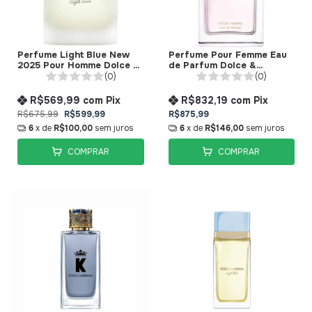
Perfume Light Blue New
Perfume Pour Femme Eau
2025 Pour Homme Dolce &
de Parfum Dolce &
Gabbana Eau de Toilette
Gabbana
(0)
(0)
R$569,99
com
Pix
R$832,19
com
Pix
R$675,99
R$599,99
R$875,99
6
x de
R$100,00
sem juros
6
x de
R$146,00
sem juros
COMPRAR
COMPRAR