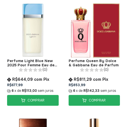
Perfume Light Blue New
Perfume Queen By Dolce
2025 Pour Femme Eau de
& Gabbana Eau de Parfum
Toilette Dolce & Gabbana
(0)
(0)
R$644,09
com
Pix
R$811,29
com
Pix
R$677,99
R$853,99
6
x de
R$113,00
sem juros
6
x de
R$142,33
sem juros
COMPRAR
COMPRAR