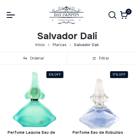
0
Salvador Dali
Início
Marcas
Salvador Dali
Ordenar
Filtrar
5
%
OFF
17
%
OFF
Perfume Laguna Eau de
Perfume Eau de Rubylips