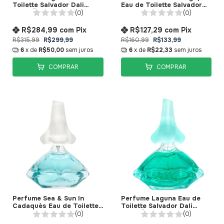
Toilette Salvador Dali
Eau de Toilette Salvador
(VERSÃO IMPORTADA)
Dali
(0)
(0)
R$284,99
com
Pix
R$127,29
com
Pix
R$315,99
R$299,99
R$160,99
R$133,99
6
x de
R$50,00
sem juros
6
x de
R$22,33
sem juros
COMPRAR
COMPRAR
Perfume Sea & Sun In
Perfume Laguna Eau de
Cadaquès Eau de Toilette
Toilette Salvador Dali
Salvador Dalí
(VERSÃO NACIONAL)
(0)
(0)