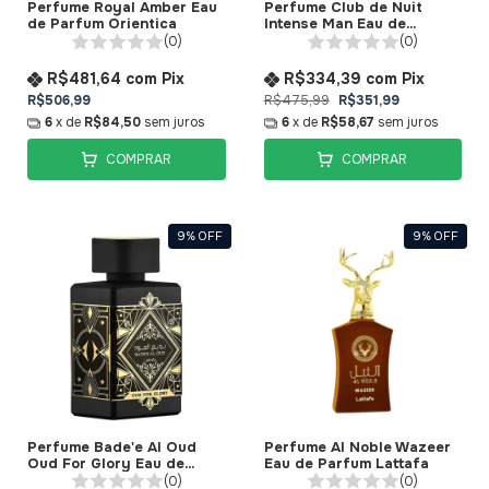
Perfume Royal Amber Eau
Perfume Club de Nuit
de Parfum Orientica
Intense Man Eau de
Toilette Armaf
(0)
(0)
R$481,64
com
Pix
R$334,39
com
Pix
R$506,99
R$475,99
R$351,99
6
x de
R$84,50
sem juros
6
x de
R$58,67
sem juros
COMPRAR
COMPRAR
9
%
OFF
9
%
OFF
Perfume Bade'e Al Oud
Perfume Al Noble Wazeer
Oud For Glory Eau de
Eau de Parfum Lattafa
Parfum Lattafa
(0)
(0)