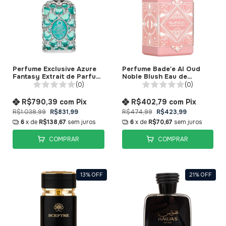
Perfume Exclusive Azure
Perfume Bade'e Al Oud
Fantasy Extrait de Parfum
Noble Blush Eau de
Orientica Premium
Parfum Lattafa
(0)
(0)
R$790,39
com
Pix
R$402,79
com
Pix
R$1.038,99
R$831,99
R$474,99
R$423,99
6
x de
R$138,67
sem juros
6
x de
R$70,67
sem juros
COMPRAR
COMPRAR
13
%
OFF
21
%
OFF