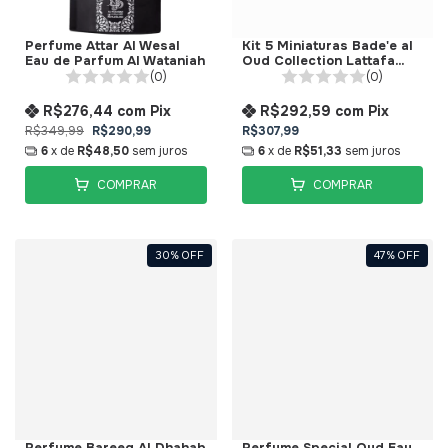
Perfume Attar Al Wesal
Kit 5 Miniaturas Bade'e al
Eau de Parfum Al Wataniah
Oud Collection Lattafa
5x5ml
(0)
(0)
R$276,44
com
Pix
R$292,59
com
Pix
R$349,99
R$290,99
R$307,99
6
x de
R$48,50
sem juros
6
x de
R$51,33
sem juros
COMPRAR
COMPRAR
30
%
OFF
47
%
OFF
Perfume Bareeq Al Dhahab
Perfume Special Oud Eau