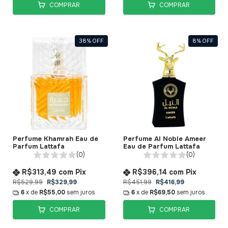
COMPRAR
COMPRAR
38
%
OFF
8
%
OFF
Perfume Khamrah Eau de
Perfume Al Noble Ameer
Parfum Lattafa
Eau de Parfum Lattafa
(0)
(0)
R$313,49
com
Pix
R$396,14
com
Pix
R$529,99
R$329,99
R$451,99
R$416,99
6
x de
R$55,00
sem juros
6
x de
R$69,50
sem juros
COMPRAR
COMPRAR