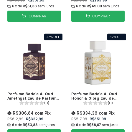
R$495,99
R$307,99
R$319,99
R$293,99
6
x de
R$51,33
sem juros
6
x de
R$49,00
sem juros
COMPRAR
COMPRAR
47
%
OFF
32
%
OFF
Perfume Bade'e Al Oud
Perfume Bade'e Al Oud
Amethyst Eau de Parfum
Honor & Glory Eau de
Lattafa
Parfum Lattafa
(0)
(0)
R$306,84
com
Pix
R$334,39
com
Pix
R$612,99
R$322,99
R$517,99
R$351,99
6
x de
R$53,83
sem juros
6
x de
R$58,67
sem juros