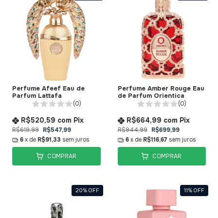
Perfume Afeef Eau de
Perfume Amber Rouge Eau
Parfum Lattafa
de Parfum Orientica
(0)
(0)
R$520,59
com
Pix
R$664,99
com
Pix
R$619,99
R$547,99
R$944,99
R$699,99
6
x de
R$91,33
sem juros
6
x de
R$116,67
sem juros
COMPRAR
COMPRAR
20
%
OFF
11
%
OFF