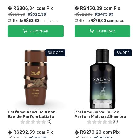
R$306,84
com
Pix
R$450,29
com
Pix
R$353,99
R$322,99
R$522,99
R$473,99
6
x de
R$53,83
sem juros
6
x de
R$79,00
sem juros
COMPRAR
COMPRAR
38
%
OFF
8
%
OFF
Perfume Asad Bourbon
Perfume Salvo Eau de
Eau de Parfum Lattafa
Parfum Maison Alhambra
(0)
(0)
R$292,59
com
Pix
R$279,29
com
Pix