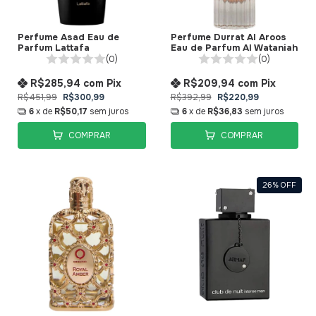
Perfume Asad Eau de
Perfume Durrat Al Aroos
Parfum Lattafa
Eau de Parfum Al Wataniah
(0)
(0)
R$285,94
com
Pix
R$209,94
com
Pix
R$451,99
R$300,99
R$392,99
R$220,99
6
x de
R$50,17
sem juros
6
x de
R$36,83
sem juros
COMPRAR
COMPRAR
26
%
OFF