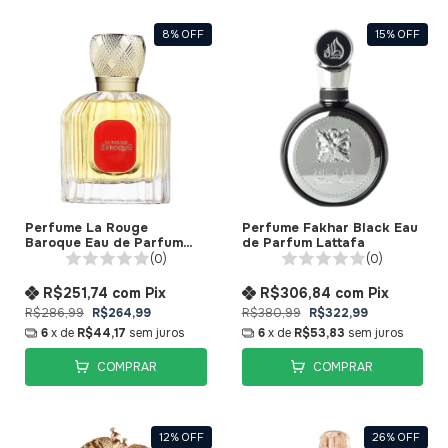
8
%
OFF
15
%
OFF
Perfume La Rouge
Perfume Fakhar Black Eau
Baroque Eau de Parfum
de Parfum Lattafa
Maison Alhambra
(0)
(0)
R$251,74
com
Pix
R$306,84
com
Pix
R$286,99
R$264,99
R$380,99
R$322,99
6
x de
R$44,17
sem juros
6
x de
R$53,83
sem juros
COMPRAR
COMPRAR
12
%
OFF
26
%
OFF