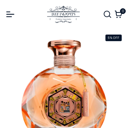
0
5
%
OFF