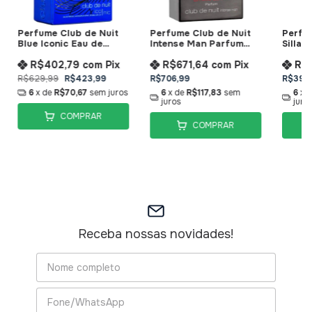
Perfume Club de Nuit
Perfume Club de Nuit
Perfu
Blue Iconic Eau de
Intense Man Parfum
Sillag
Parfum Armaf
Limited Edition Armaf
Armaf
R$402,79
com
Pix
R$671,64
com
Pix
R$
R$629,99
R$423,99
R$706,99
R$394
6
x de
R$70,67
sem juros
6
x de
R$117,83
sem
6
x 
juros
juro
COMPRAR
COMPRAR
Receba nossas novidades!