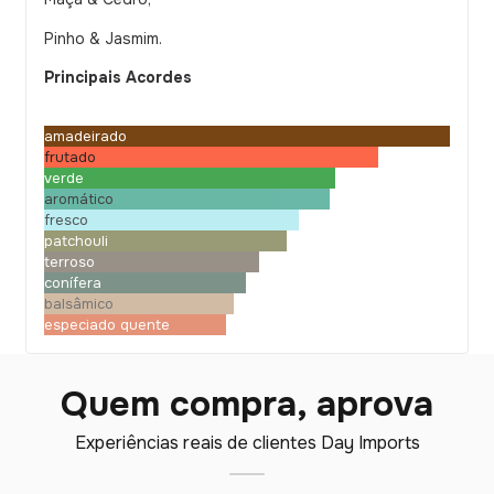
Pinho & Jasmim.
Principais Acordes
amadeirado
frutado
verde
aromático
fresco
patchouli
terroso
conífera
balsâmico
especiado quente
Quem compra, aprova
Experiências reais de clientes Day Imports