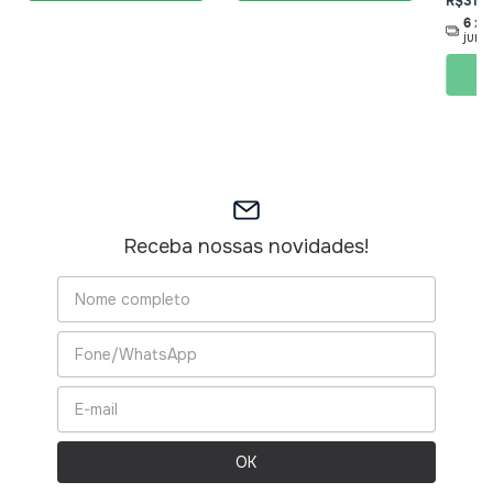
R$319,
6
x 
juro
Receba nossas novidades!