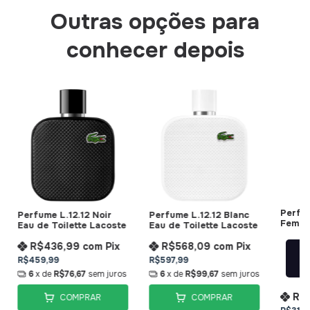
Outras opções para
conhecer depois
Perfu
Perfume L.12.12 Noir
Perfume L.12.12 Blanc
Femme
Eau de Toilette Lacoste
Eau de Toilette Lacoste
R$436,99
com
Pix
R$568,09
com
Pix
R$459,99
R$597,99
A
6
x de
R$76,67
sem juros
6
x de
R$99,67
sem juros
R$
COMPRAR
COMPRAR