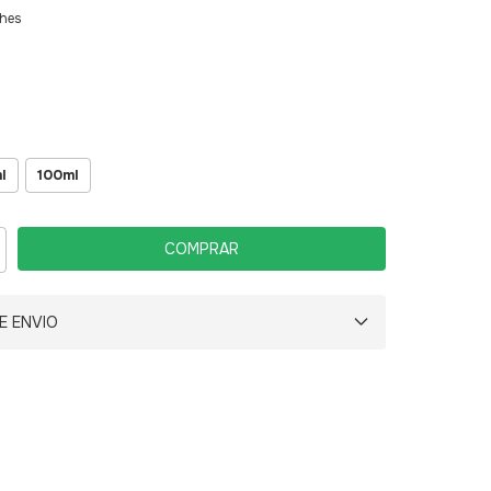
lhes
l
100ml
E ENVIO