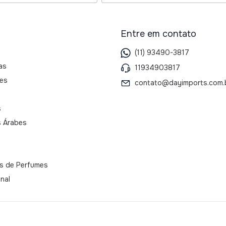
Entre em contato
(11) 93490-3817
as
11934903817
es
contato@dayimports.com.
s
 Árabes
as de Perfumes
onal