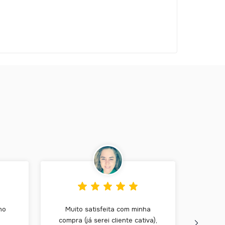
ho
Muito satisfeita com minha
Ja c
compra (já serei cliente cativa),
rast