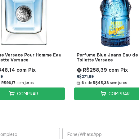
me Versace Pour Homme Eau
Perfume Blue Jeans Eau de
lette Versace
Toilette Versace
548,14
com
Pix
R$258,39
com
Pix
99
R$271,99
e
R$96,17
sem juros
6
x de
R$45,33
sem juros
COMPRAR
COMPRAR