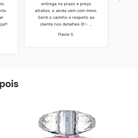
om,
entrega no prazo e preço
produt
orts
atrativo, e ainda vem com mimo.
perm
ar
Senti o carinho e respeito ao
compr
a!!!
cliente nos detalhes 🌻✨ …
Flavia S.
pois