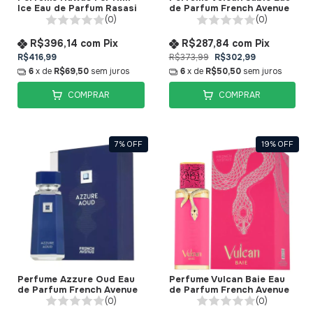
Ice Eau de Parfum Rasasi
de Parfum French Avenue
(0)
(0)
R$396,14
com
Pix
R$287,84
com
Pix
R$416,99
R$373,99
R$302,99
6
x de
R$69,50
sem juros
6
x de
R$50,50
sem juros
COMPRAR
COMPRAR
7
%
OFF
19
%
OFF
Perfume Azzure Oud Eau
Perfume Vulcan Baie Eau
de Parfum French Avenue
de Parfum French Avenue
(0)
(0)