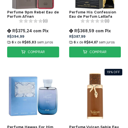
Perfume 9pm Rebel Eau de
Perfume His Confession
Parfum Afnan
Eau de Parfum Lattafa
(0)
(0)
R$375,24
com
Pix
R$368,59
com
Pix
R$394,99
R$387,99
6
x de
R$65,83
sem juros
6
x de
R$64,67
sem juros
COMPRAR
COMPRAR
19
%
OFF
Perfume Hawas For Him
Perfume Vulcan Sable Eau