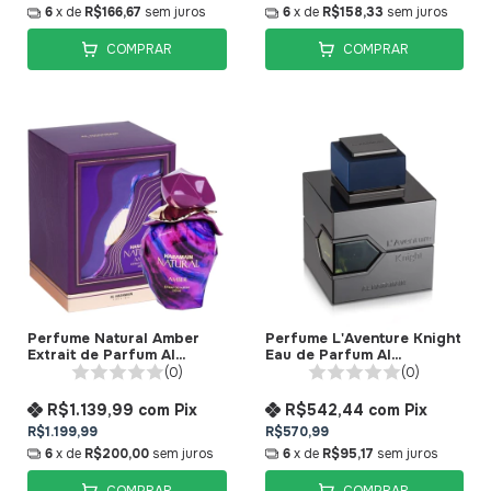
6
x de
R$166,67
sem juros
6
x de
R$158,33
sem juros
COMPRAR
COMPRAR
Perfume Natural Amber
Perfume L'Aventure Knight
Extrait de Parfum Al
Eau de Parfum Al
Haramain
Haramain
(0)
(0)
R$1.139,99
com
Pix
R$542,44
com
Pix
R$1.199,99
R$570,99
6
x de
R$200,00
sem juros
6
x de
R$95,17
sem juros
COMPRAR
COMPRAR