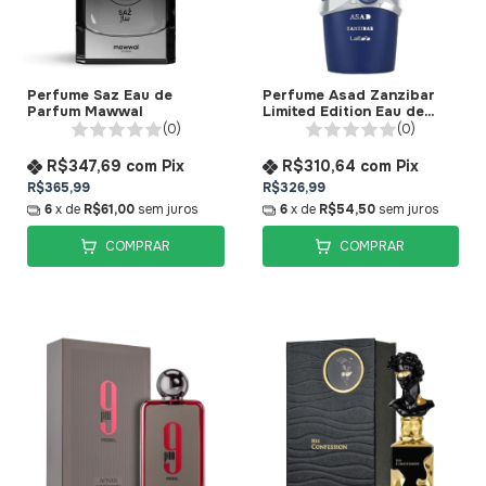
Perfume Saz Eau de
Perfume Asad Zanzibar
Parfum Mawwal
Limited Edition Eau de
Parfum Lattafa
(0)
(0)
R$347,69
com
Pix
R$310,64
com
Pix
R$365,99
R$326,99
6
x de
R$61,00
sem juros
6
x de
R$54,50
sem juros
COMPRAR
COMPRAR