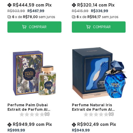
R$444,59
com
Pix
R$320,14
com
Pix
R$503,99
R$467,99
R$415,99
R$336,99
6
x de
R$78,00
sem juros
6
x de
R$56,17
sem juros
COMPRAR
COMPRAR
Perfume Palm Dubai
Perfume Natural Iris
Extrait de Parfum Al
Extrait de Parfum Al
Haramain
Haramain
(0)
(0)
R$949,99
com
Pix
R$902,49
com
Pix
R$999,99
R$949,99