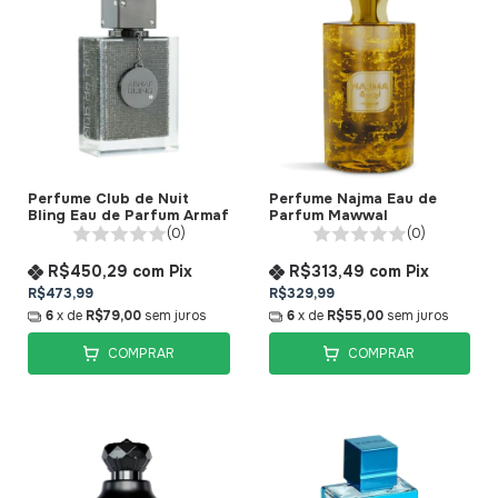
Perfume Club de Nuit
Perfume Najma Eau de
Bling Eau de Parfum Armaf
Parfum Mawwal
(0)
(0)
R$450,29
com
Pix
R$313,49
com
Pix
R$473,99
R$329,99
6
x de
R$79,00
sem juros
6
x de
R$55,00
sem juros
COMPRAR
COMPRAR