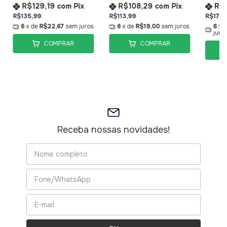
R$129,19
com
Pix
R$108,29
com
Pix
R$
R$135,99
R$113,99
R$178,
6
x de
R$22,67
sem juros
6
x de
R$19,00
sem juros
6
x 
juro
COMPRAR
COMPRAR
Receba nossas novidades!