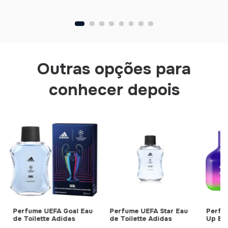
Outras opções para
conhecer depois
Perfume UEFA Goal Eau
Perfume UEFA Star Eau
Perfu
de Toilette Adidas
de Toilette Adidas
Up Ea
Adida